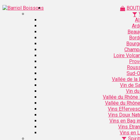
BOUT
Al
Ard
Beauj
Bord
Bourg
Champ
Loire Volca
Prov
Rouss
Sud-O
Vallée de la 
Vin de S
Vin du
Vallée du Rhône
Vallée du Rhôn
Vins Efferves
Vins Doux Nat
Vins en Bag i
Vins Etra
Vins en L
Spiri