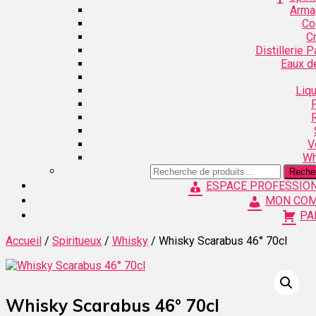
Arma
Co
C
Distillerie 
Eaux d
Liq
V
Wh
Recherche
Reche
pour :
ESPACE PROFESSIO
MON CO
PA
Accueil
/
Spiritueux
/
Whisky
/ Whisky Scarabus 46° 70cl
Whisky Scarabus 46° 70cl