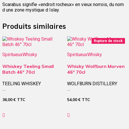
Scarabus signifie «endroit rocheux» en vieux norrois, du nom
d une zone mystique d Islay.
Produits similaires
Rupture de stock
Spiritueux
Whisky
Spiritueux
Whisky
Whiskey Teeling Small
Whisky Wolfburn Morven
Batch 46° 70cl
46° 70cl
TEELING WHISKEY
WOLFBURN DISTILLERY
…
…
36,00
€
TTC
54,00
€
TTC