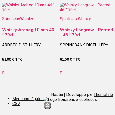
Spiritueux
Whisky
Spiritueux
Whisky
Whisky Ardbeg 10 ans 46
Whisky Longrow – Peated
° 70cl
– 46 ° 70cl
ARDBEG DISTILLERY
SPRINGBANK DISTILLERY
…
…
51,00
€
TTC
61,00
€
TTC
Hestia | Développé par
ThemeIsle
Mentions légales
CGV