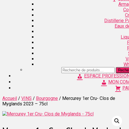
Arma
Co
C
Distillerie 
Eaux d
Liq
V
Wh
Recherche
Reche
pour :
ESPACE PROFESSIO
MON CO
PA
Accueil
/
VINS
/
Bourgogne
/ Mercurey 1er Cru- Clos de
Myglands 2023 – 75cl