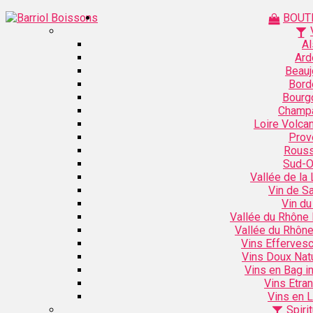
BOUT
Al
Ard
Beauj
Bord
Bourg
Champ
Loire Volca
Prov
Rouss
Sud-O
Vallée de la 
Vin de S
Vin du
Vallée du Rhône
Vallée du Rhôn
Vins Efferves
Vins Doux Nat
Vins en Bag i
Vins Etra
Vins en L
Spiri