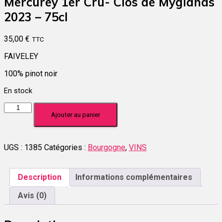
Mercurey 1er Cru- Clos de Myglands
2023 – 75cl
35,00
€
TTC
FAIVELEY
100% pinot noir
En stock
quantité
Ajouter au panier
de
Mercurey
1er
Cru-
UGS :
1385
Catégories :
Bourgogne
,
VINS
Clos
de
Myglands
Description
Informations complémentaires
2023
-
Avis (0)
75cl