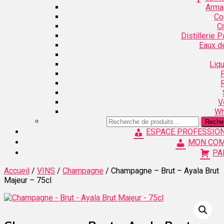
Arma
Co
C
Distillerie 
Eaux d
Liq
V
Wh
Recherche
Reche
pour :
ESPACE PROFESSIO
MON CO
PA
Accueil
/
VINS
/
Champagne
/ Champagne – Brut – Ayala Brut
Majeur – 75cl