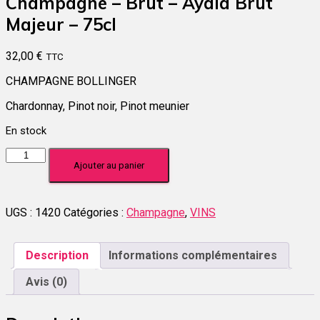
Champagne – Brut – Ayala Brut
Majeur – 75cl
32,00
€
TTC
CHAMPAGNE BOLLINGER
Chardonnay, Pinot noir, Pinot meunier
En stock
quantité
Ajouter au panier
de
Champagne
-
Brut
UGS :
1420
Catégories :
Champagne
,
VINS
-
Ayala
Brut
Description
Informations complémentaires
Majeur
-
Avis (0)
75cl