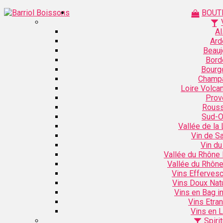
BOUT
Al
Ard
Beauj
Bord
Bourg
Champ
Loire Volca
Prov
Rouss
Sud-O
Vallée de la 
Vin de S
Vin du
Vallée du Rhône
Vallée du Rhôn
Vins Efferves
Vins Doux Nat
Vins en Bag i
Vins Etra
Vins en L
Spiri