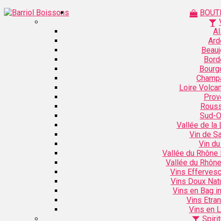
BOUT
Al
Ard
Beauj
Bord
Bourg
Champ
Loire Volca
Prov
Rouss
Sud-O
Vallée de la 
Vin de S
Vin du
Vallée du Rhône
Vallée du Rhôn
Vins Efferves
Vins Doux Nat
Vins en Bag i
Vins Etra
Vins en L
Spiri