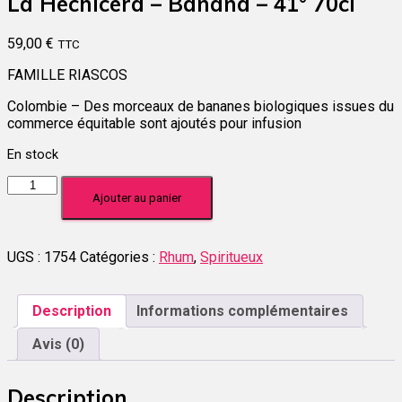
La Hechicera – Banana – 41° 70cl
59,00
€
TTC
FAMILLE RIASCOS
Colombie – Des morceaux de bananes biologiques issues du
commerce équitable sont ajoutés pour infusion
En stock
quantité
Ajouter au panier
de
La
Hechicera
-
UGS :
1754
Catégories :
Rhum
,
Spiritueux
Banana
-
41°
Description
Informations complémentaires
70cl
Avis (0)
Description