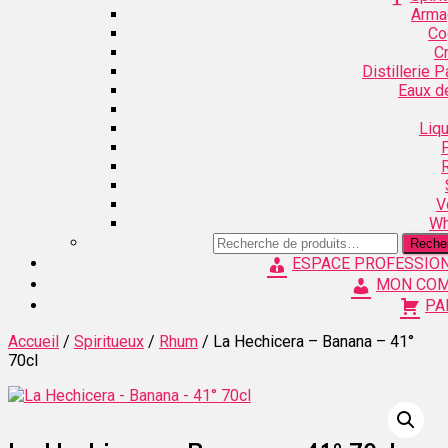
Arma
Co
C
Distillerie 
Eaux d
Liq
V
Wh
Recherche
Reche
pour :
ESPACE PROFESSIO
MON CO
PA
Accueil
/
Spiritueux
/
Rhum
/ La Hechicera – Banana – 41°
70cl