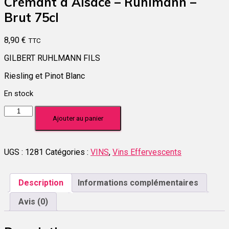
Crémant d Alsace – Ruhlmann –
Brut 75cl
8,90
€
TTC
GILBERT RUHLMANN FILS
Riesling et Pinot Blanc
En stock
quantité
Ajouter au panier
de
Crémant
d
Alsace
UGS :
1281
Catégories :
VINS
,
Vins Effervescents
-
Ruhlmann
-
Description
Informations complémentaires
Brut
75cl
Avis (0)