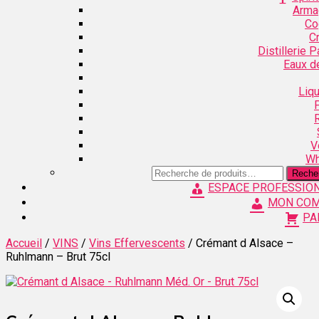
Arma
Co
C
Distillerie 
Eaux d
Liq
V
Wh
Recherche
Reche
pour :
ESPACE PROFESSIO
MON CO
PA
Accueil
/
VINS
/
Vins Effervescents
/ Crémant d Alsace –
Ruhlmann – Brut 75cl