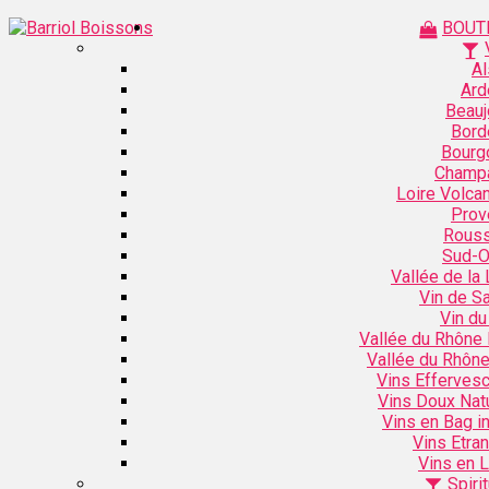
BOUT
Al
Ard
Beauj
Bord
Bourg
Champ
Loire Volca
Prov
Rouss
Sud-O
Vallée de la 
Vin de S
Vin du
Vallée du Rhône
Vallée du Rhôn
Vins Efferves
Vins Doux Nat
Vins en Bag i
Vins Etra
Vins en L
Spiri