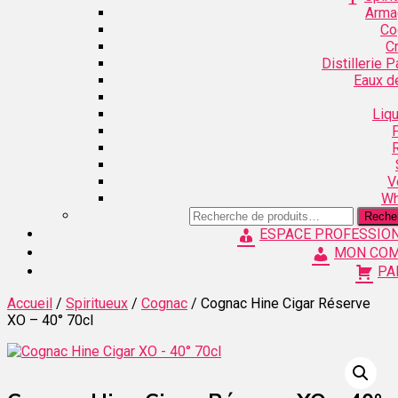
Arma
Co
C
Distillerie 
Eaux d
Liq
V
Wh
Recherche
Reche
pour :
ESPACE PROFESSIO
MON CO
PA
Accueil
/
Spiritueux
/
Cognac
/ Cognac Hine Cigar Réserve
XO – 40° 70cl