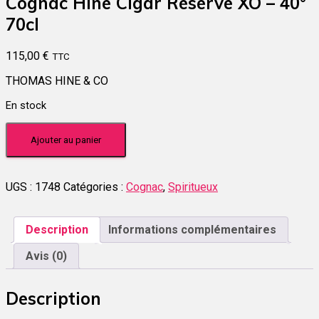
Cognac Hine Cigar Réserve XO – 40°
70cl
115,00
€
TTC
THOMAS HINE & CO
En stock
quantité
Ajouter au panier
de
Cognac
Hine
Cigar
UGS :
1748
Catégories :
Cognac
,
Spiritueux
Réserve
XO
-
Description
Informations complémentaires
40°
70cl
Avis (0)
Description