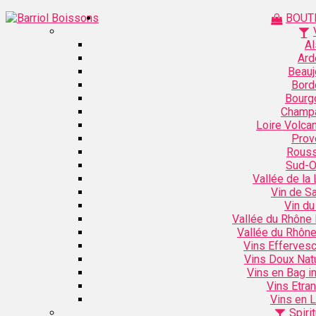
BOUT
Al
Ard
Beauj
Bord
Bourg
Champ
Loire Volca
Prov
Rouss
Sud-O
Vallée de la 
Vin de S
Vin du
Vallée du Rhône
Vallée du Rhôn
Vins Efferves
Vins Doux Nat
Vins en Bag i
Vins Etra
Vins en L
Spiri