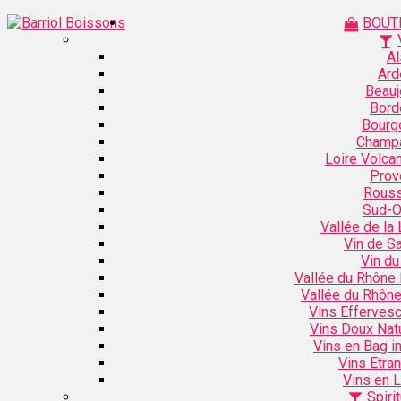
BOUT
Al
Ard
Beauj
Bord
Bourg
Champ
Loire Volca
Prov
Rouss
Sud-O
Vallée de la 
Vin de S
Vin du
Vallée du Rhône
Vallée du Rhôn
Vins Efferves
Vins Doux Nat
Vins en Bag i
Vins Etra
Vins en L
Spiri