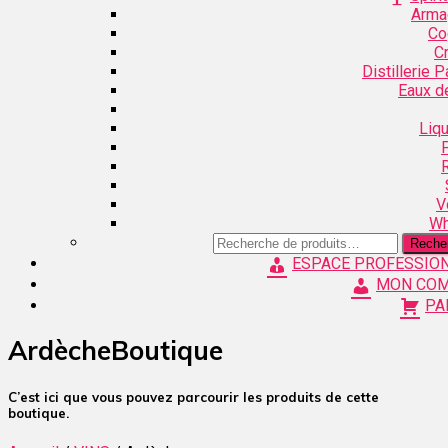
Arma
Co
C
Distillerie 
Eaux d
Liq
V
Wh
Recherche
Reche
pour :
ESPACE PROFESSIO
MON CO
PA
ArdècheBoutique
C’est ici que vous pouvez parcourir les produits de cette
boutique.