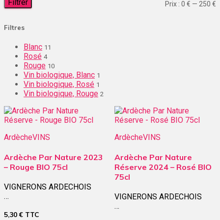
Filtrer
P
P
Prix :
0 €
—
250 €
m
Filtres
Blanc
11
Rosé
4
Rouge
10
Vin biologique, Blanc
1
Vin biologique, Rosé
1
Vin biologique, Rouge
2
Ardèche
VINS
Ardèche
VINS
Ardèche Par Nature 2023
Ardèche Par Nature
– Rouge BIO 75cl
Réserve 2024 – Rosé BIO
75cl
VIGNERONS ARDECHOIS
…
VIGNERONS ARDECHOIS
…
5,30
€
TTC