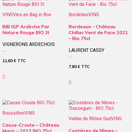
VINS
Vins en Bag in Box
Bordelais
VINS
BIB IGP Ardèche Par
Bordeaux – Château
Nature Rouge BIO 3l
Chillac Vent de Face 2021
– Bio 75cl
VIGNERONS ARDECHOIS
…
LAURENT CASSY
…
11,60
€
TTC
7,80
€
TTC
Roussillon
VINS
Vallée du Rhône Sud
VINS
Casse-Croute – Château
Costières de Nîmes –
Maris – 2023 BIO 75cl