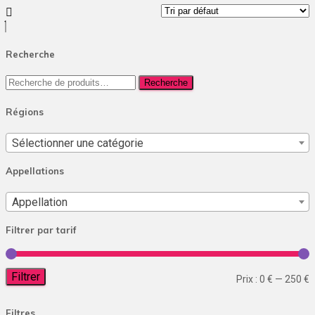
Recherche
Recherche
Recherche
pour :
Régions
Sélectionner une catégorie
Appellations
Appellation
Filtrer par tarif
Filtrer
P
P
Prix :
0 €
—
250 €
m
Filtres