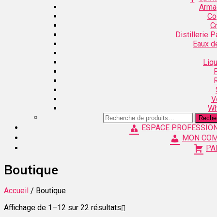
Arma
Co
C
Distillerie 
Eaux d
Liq
V
Wh
Recherche
Reche
pour :
ESPACE PROFESSIO
MON CO
PA
Boutique
Accueil
/ Boutique
Affichage de 1–12 sur 22 résultats