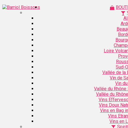
BOUT
Al
Ard
Beauj
Bord
Bourg
Champ
Loire Volca
Prov
Rouss
Sud-O
Vallée de la 
Vin de S
Vin du
Vallée du Rhône
Vallée du Rhôn
Vins Efferves
Vins Doux Nat
Vins en Bag i
Vins Etra
Vins en L
Spiri