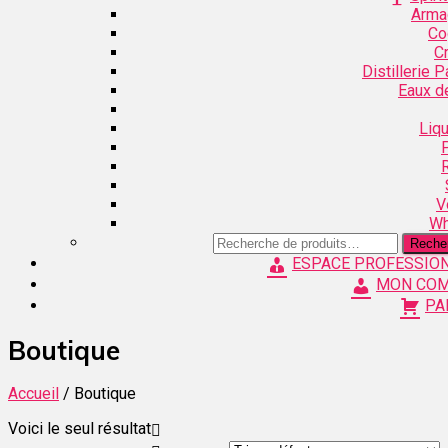
Arma
Co
C
Distillerie 
Eaux d
Liq
V
Wh
Recherche
Reche
pour :
ESPACE PROFESSIO
MON CO
PA
Boutique
Accueil
/ Boutique
Voici le seul résultat