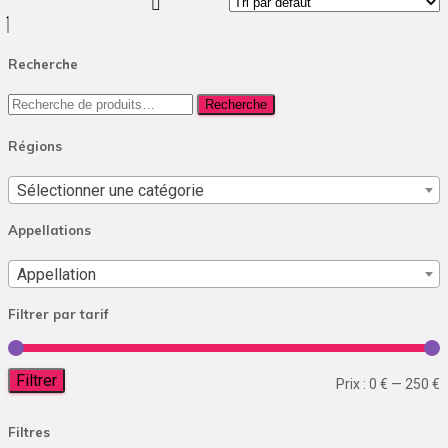
Recherche
Recherche
Recherche
pour :
Régions
Sélectionner une catégorie
Appellations
Appellation
Filtrer par tarif
Filtrer
P
P
Prix :
0 €
—
250 €
m
Filtres