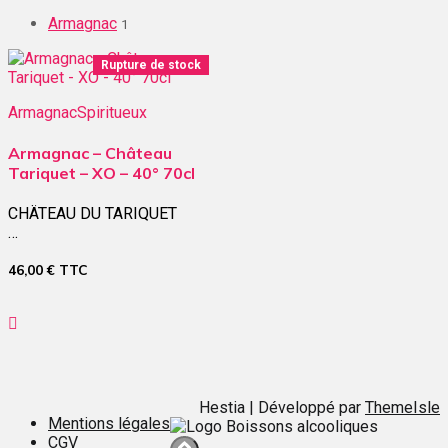
Armagnac
1
Rupture de stock
Armagnac
Spiritueux
Armagnac – Château
Tariquet – XO – 40° 70cl
CHÄTEAU DU TARIQUET
…
46,00
€
TTC
Hestia | Développé par
ThemeIsle
Mentions légales
CGV