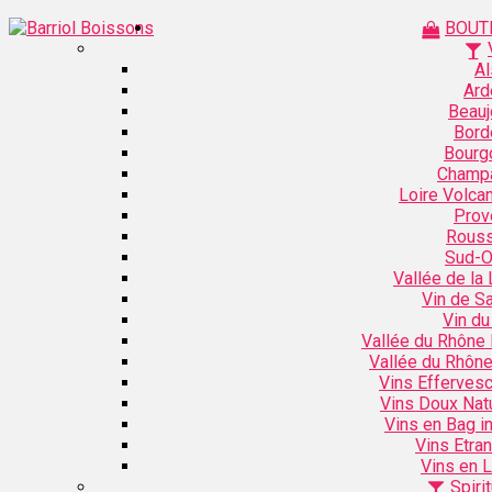
BOUT
Al
Ard
Beauj
Bord
Bourg
Champ
Loire Volca
Prov
Rouss
Sud-O
Vallée de la 
Vin de S
Vin du
Vallée du Rhône
Vallée du Rhôn
Vins Efferves
Vins Doux Nat
Vins en Bag i
Vins Etra
Vins en L
Spiri